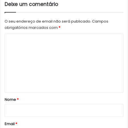
Deixe um comentário
O seu endereço de email não será publicado.
Campos
obrigatórios marcados com
*
C
o
m
e
n
t
á
r
Nome
*
i
o
*
Email
*