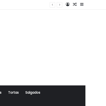
Log In
Artigo Aleatório
Sidebar
s
Tortas
Salgados