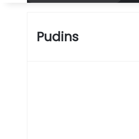
por
Pudins