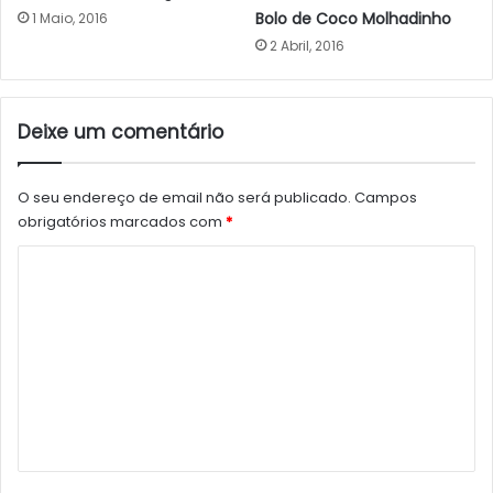
Bolo de Coco Molhadinho
1 Maio, 2016
2 Abril, 2016
Deixe um comentário
O seu endereço de email não será publicado.
Campos
obrigatórios marcados com
*
C
o
m
e
n
t
á
r