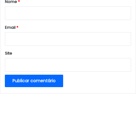
Nome
*
i
o
*
Email
*
Site