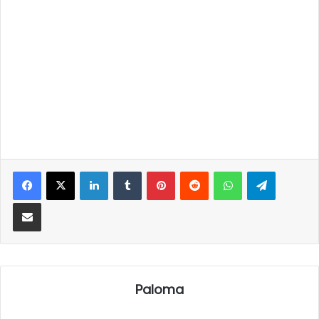
LinkedIn
Tumblr
Pinterest
Reddit
WhatsApp
Telegra
Partilhar Via Email
Paloma