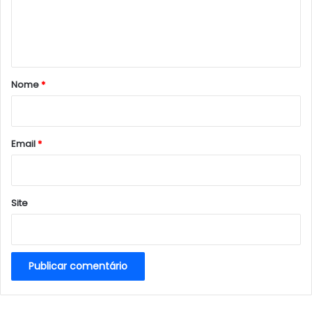
n
t
á
r
Nome
*
i
o
*
Email
*
Site