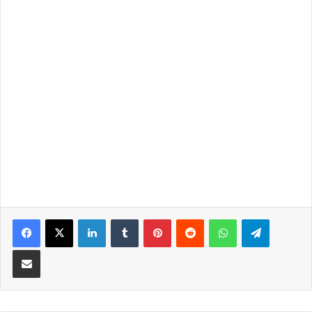
LinkedIn
Tumblr
Pinterest
Reddit
WhatsApp
Telegra
Partilhar Via Email