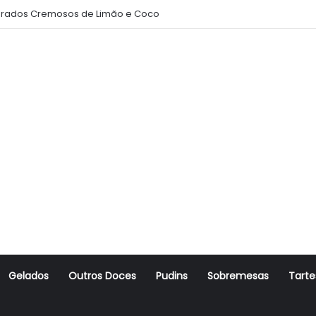
rados Cremosos de Limão e Coco
Gelados
Outros Doces
Pudins
Sobremesas
Tarte
r