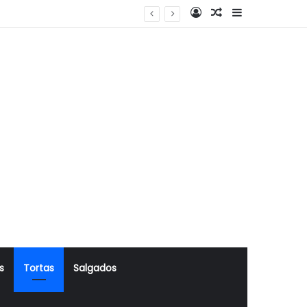
Log In
Artigo Aleatório
Sidebar
s
Tortas
Salgados