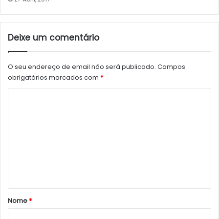
Deixe um comentário
O seu endereço de email não será publicado.
Campos
obrigatórios marcados com
*
C
o
m
e
n
t
á
r
Nome
*
i