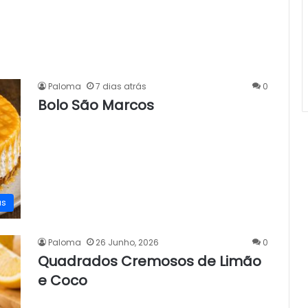
Paloma
7 dias atrás
0
Bolo São Marcos
as
Paloma
26 Junho, 2026
0
Quadrados Cremosos de Limão
e Coco