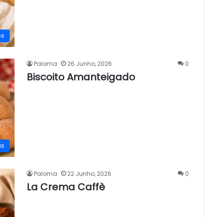
os
Paloma
26 Junho, 2026
0
Biscoito Amanteigado
as
Paloma
22 Junho, 2026
0
La Crema Caffè