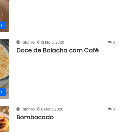
as
Paloma
12 Maio, 2026
0
Doce de Bolacha com Café
as
Paloma
6 Maio, 2026
0
Bombocado