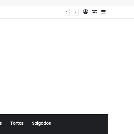
Log In
Artigo Aleatório
Sidebar
s
Tortas
Salgados