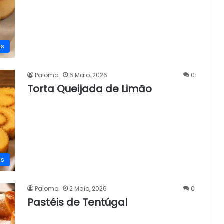
as
Paloma
6 Maio, 2026
0
Torta Queijada de Limão
as
Paloma
2 Maio, 2026
0
Pastéis de Tentúgal