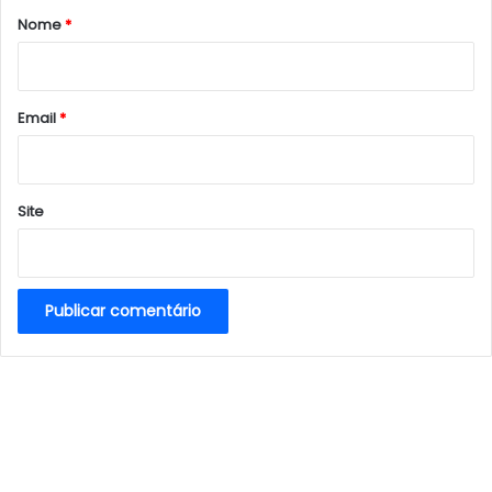
r
Nome
*
i
o
*
Email
*
Site