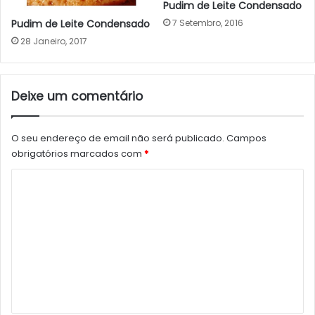
Pudim de Leite Condensado
Pudim de Leite Condensado
7 Setembro, 2016
28 Janeiro, 2017
Deixe um comentário
O seu endereço de email não será publicado.
Campos
obrigatórios marcados com
*
C
o
m
e
n
t
á