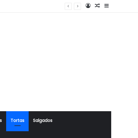
Log In
Artigo Aleatório
Sidebar
s
Tortas
Salgados