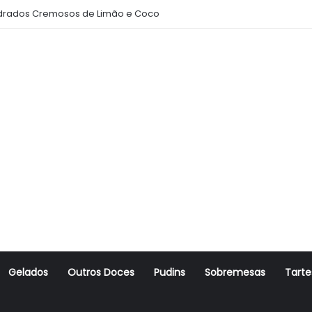
rados Cremosos de Limão e Coco
Gelados
Outros Doces
Pudins
Sobremesas
Tarte
r