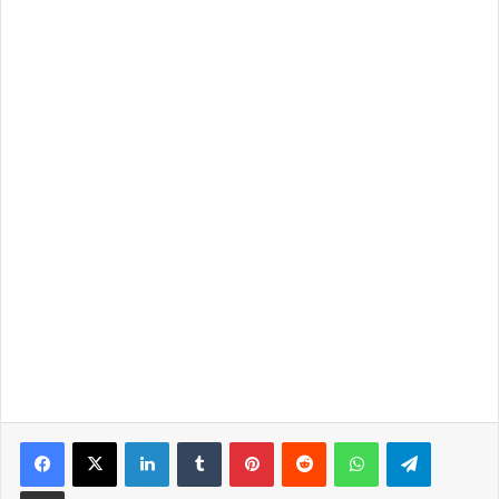
LinkedIn
Tumblr
Pinterest
Reddit
WhatsApp
Telegra
Partilhar Via Email