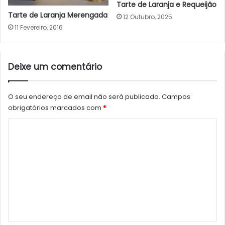
Tarte de Laranja e Requeijão
Tarte de Laranja Merengada
12 Outubro, 2025
11 Fevereiro, 2016
Deixe um comentário
O seu endereço de email não será publicado.
Campos
obrigatórios marcados com
*
C
o
m
e
n
t
á