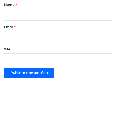
r
Nome
*
i
o
*
Email
*
Site