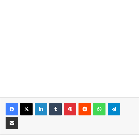
LinkedIn
Tumblr
Pinterest
Reddit
WhatsApp
Telegra
Partilhar Via Email