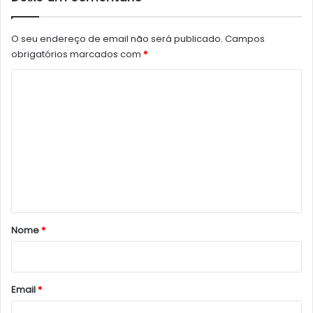
O seu endereço de email não será publicado.
Campos
obrigatórios marcados com
*
C
o
m
e
n
t
á
r
Nome
*
i
o
*
Email
*