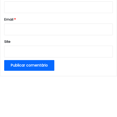
i
o
*
Email
*
Site