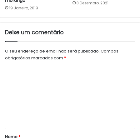
morango
3 Dezembro, 2021
19 Janeiro, 2019
Deixe um comentário
O seu endereço de email não será publicado.
Campos
obrigatórios marcados com
*
C
o
m
e
n
t
á
r
Nome
*