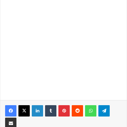
LinkedIn
Tumblr
Pinterest
Reddit
WhatsApp
Telegra
Partilhar Via Email