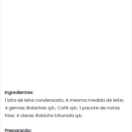
Ingredientes:
1 lata de leite condensado; A mesma medida de leite;
4 gemas; Bolachas q.b.; Café q.b.; 1 pacote de natas
frias; 4 claras; Bolacha triturada q.b.
Preparação: