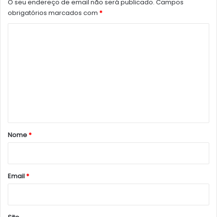
O seu endereço de email não será publicado.
Campos
obrigatórios marcados com
*
C
o
m
e
n
t
á
r
Nome
*
i
o
*
Email
*