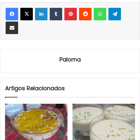
LinkedIn
Tumblr
Pinterest
Reddit
WhatsApp
Telegra
Partilhar Via Email
Paloma
Artigos Relacionados