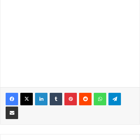
LinkedIn
Tumblr
Pinterest
Reddit
WhatsApp
Telegra
Partilhar Via Email