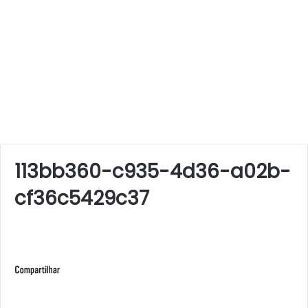
113bb360-c935-4d36-a02b-
cf36c5429c37