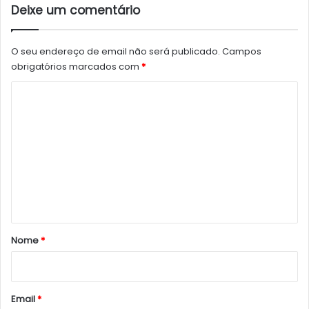
Deixe um comentário
O seu endereço de email não será publicado.
Campos
obrigatórios marcados com
*
C
o
m
e
n
t
á
r
Nome
*
i
o
*
Email
*