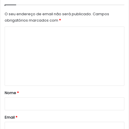
O seu endereço de email não será publicado.
Campos
obrigatórios marcados com
*
C
o
m
e
n
t
á
r
Nome
*
i
o
*
Email
*