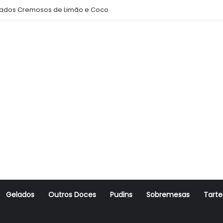
ados Cremosos de Limão e Coco
Gelados
Outros Doces
Pudins
Sobremesas
Tarte
r