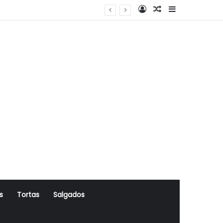
Log In
Artigo Aleatório
Sidebar
s
Tortas
Salgados