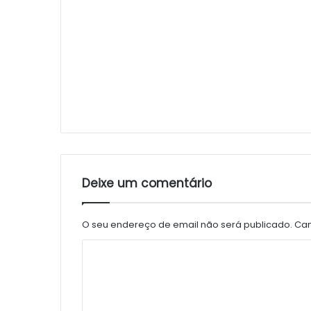
Deixe um comentário
O seu endereço de email não será publicado.
Cam
C
o
m