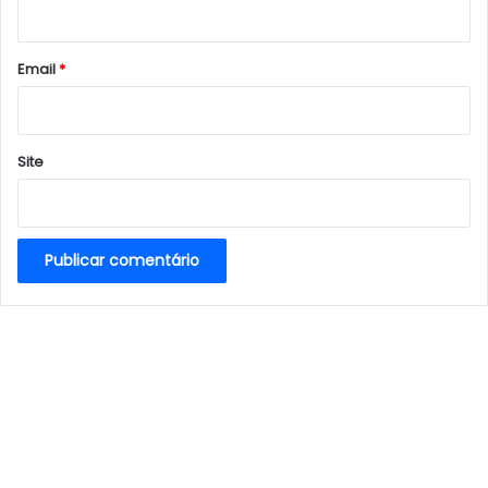
i
o
*
Email
*
Site