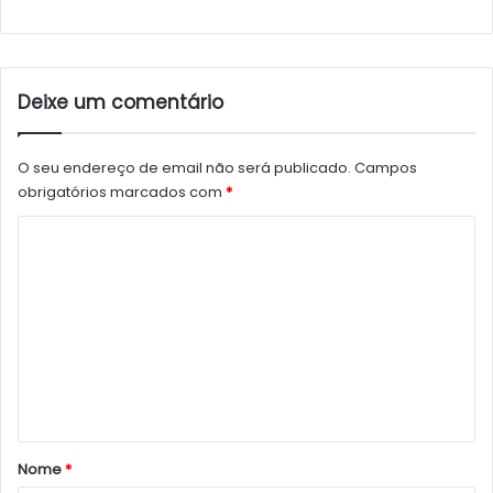
Deixe um comentário
O seu endereço de email não será publicado.
Campos
obrigatórios marcados com
*
C
o
m
e
n
t
á
r
Nome
*