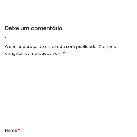
Deixe um comentário
O seu endereço de email não será publicado.
Campos
obrigatórios marcados com
*
C
o
m
e
n
t
á
r
Nome
*