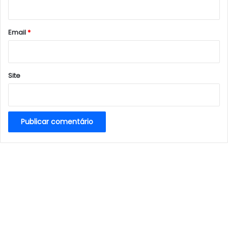
i
o
*
Email
*
Site