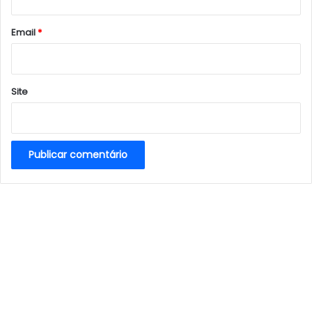
o
*
Email
*
Site