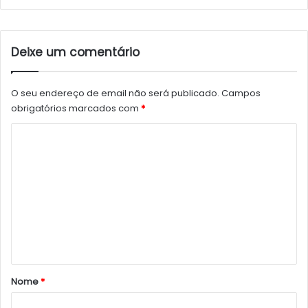
Deixe um comentário
O seu endereço de email não será publicado.
Campos
obrigatórios marcados com
*
C
o
m
e
n
t
á
r
Nome
*
i