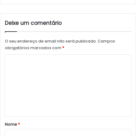
Deixe um comentário
O seu endereço de email não será publicado.
Campos
obrigatórios marcados com
*
C
o
m
e
n
t
á
r
Nome
*
i