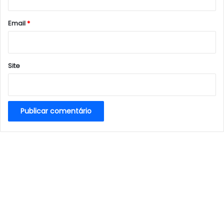
o
*
Email
*
Site