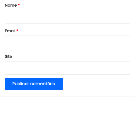
r
Nome
*
i
o
*
Email
*
Site