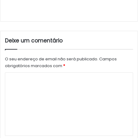
Deixe um comentário
O seu endereço de email não será publicado.
Campos
obrigatórios marcados com
*
C
o
m
e
n
t
á