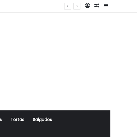
Log In
Artigo Aleatório
Sidebar
s
Tortas
Salgados