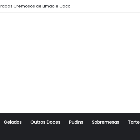
rados Cremosos de Limão e Coco
Gelados
Outros Doces
Pudins
Sobremesas
Tarte
r