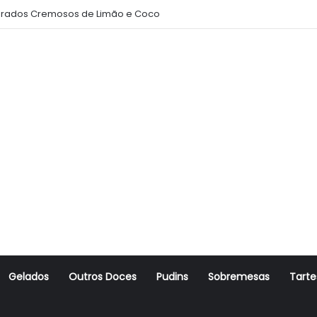
rados Cremosos de Limão e Coco
Gelados
Outros Doces
Pudins
Sobremesas
Tarte
r