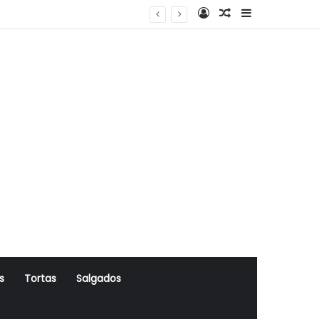
Log In
Artigo Aleatório
Sidebar
s
Tortas
Salgados