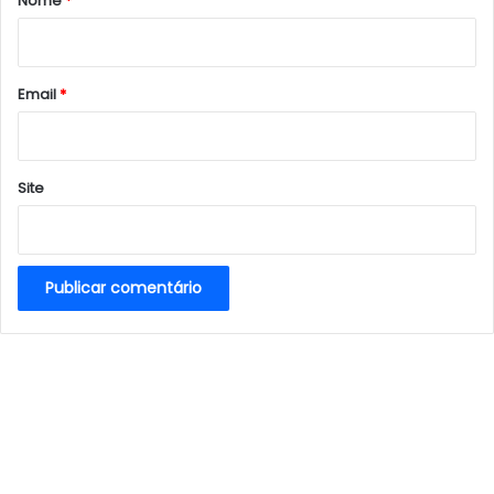
Nome
*
i
o
*
Email
*
Site