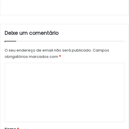
Deixe um comentário
O seu endereço de email não será publicado.
Campos
obrigatórios marcados com
*
C
o
m
e
n
t
á
r