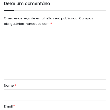
Deixe um comentário
O seu endereço de email não será publicado.
Campos
obrigatórios marcados com
*
C
o
m
e
n
t
á
r
Nome
*
i
o
*
Email
*