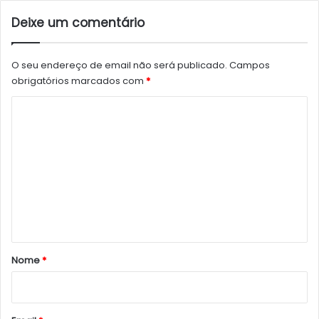
Deixe um comentário
O seu endereço de email não será publicado.
Campos
obrigatórios marcados com
*
C
o
m
e
n
t
á
r
Nome
*
i
o