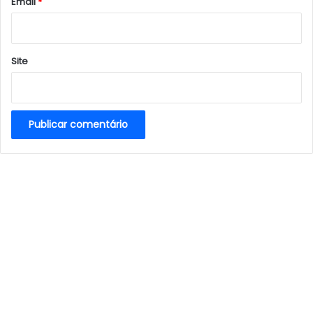
*
Email
*
Site