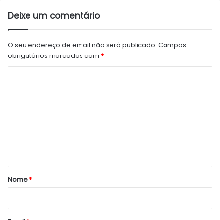
Deixe um comentário
O seu endereço de email não será publicado.
Campos
obrigatórios marcados com
*
C
o
m
e
n
t
á
r
Nome
*
i
o