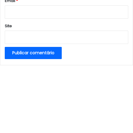
*
Email
*
Site