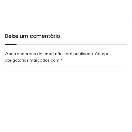
Deixe um comentário
O seu endereço de email não será publicado.
Campos
obrigatórios marcados com
*
C
o
m
e
n
t
á