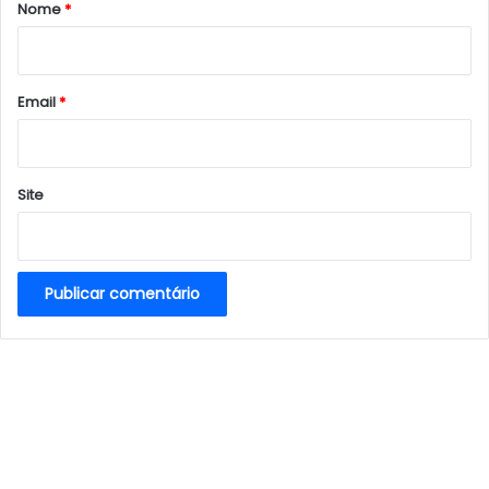
r
Nome
*
i
o
*
Email
*
Site