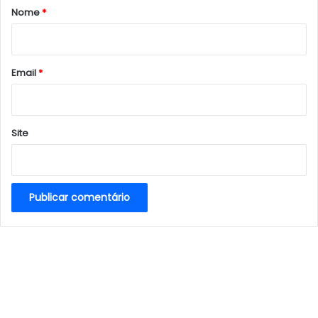
r
Nome
*
i
o
*
Email
*
Site