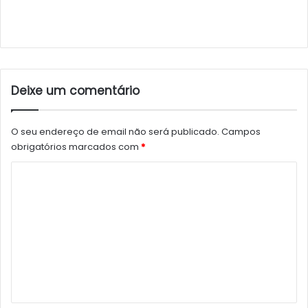
Deixe um comentário
O seu endereço de email não será publicado.
Campos
obrigatórios marcados com
*
C
o
m
e
n
t
á