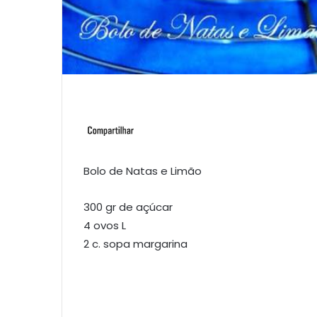
Bolo de Natas e Limão
300 gr de açúcar
4 ovos L
2 c. sopa margarina