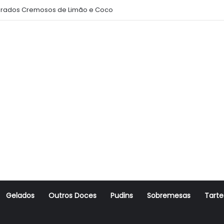
rados Cremosos de Limão e Coco
Gelados
Outros Doces
Pudins
Sobremesas
Tarte
r