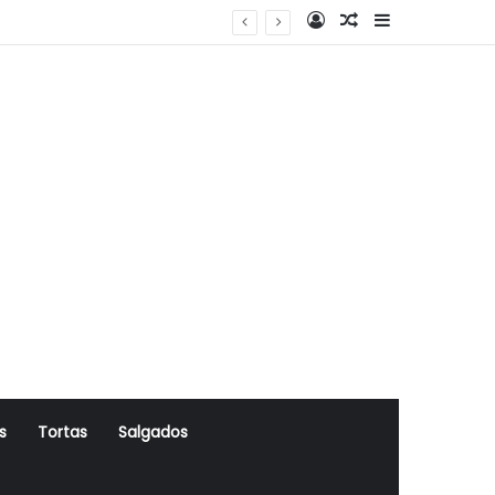
Log In
Artigo Aleatório
Sidebar
s
Tortas
Salgados