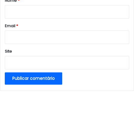
Nome
*
i
o
*
Email
*
Site