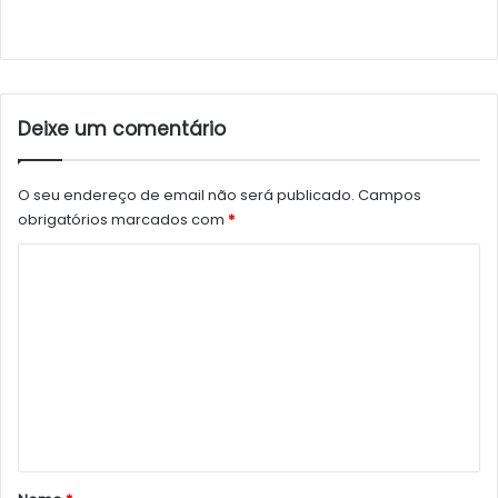
Deixe um comentário
O seu endereço de email não será publicado.
Campos
obrigatórios marcados com
*
C
o
m
e
n
t
á
r