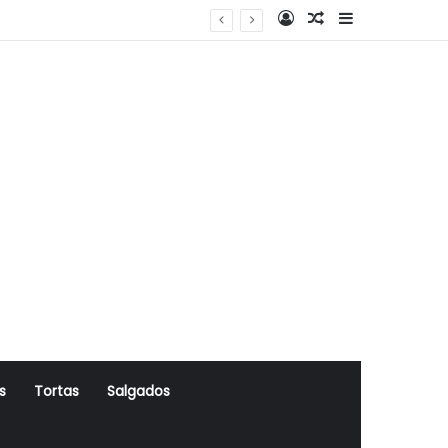
Log In
Artigo Aleatório
Sidebar
s
Tortas
Salgados