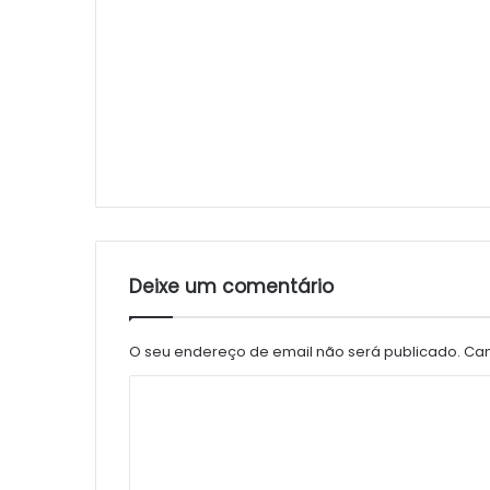
Deixe um comentário
O seu endereço de email não será publicado.
Cam
C
o
m
e