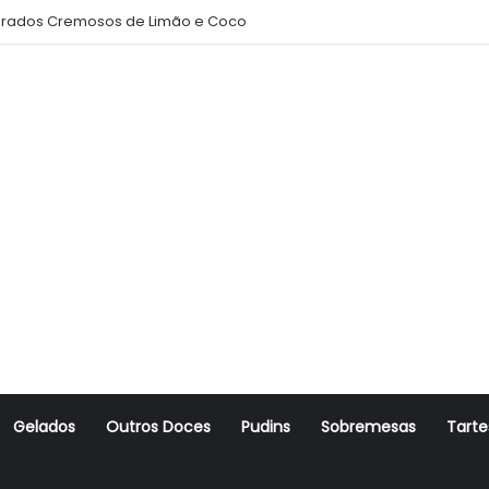
rados Cremosos de Limão e Coco
Gelados
Outros Doces
Pudins
Sobremesas
Tarte
r