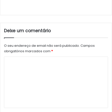
Deixe um comentário
O seu endereço de email não será publicado.
Campos
obrigatórios marcados com
*
C
o
m
e
n
t
á