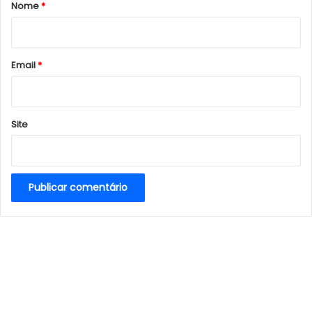
r
Nome
*
i
o
*
Email
*
Site