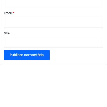
o
*
Email
*
Site