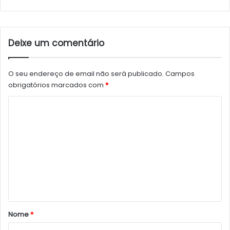
Deixe um comentário
O seu endereço de email não será publicado.
Campos
obrigatórios marcados com
*
C
o
m
e
n
t
á
r
Nome
*
i