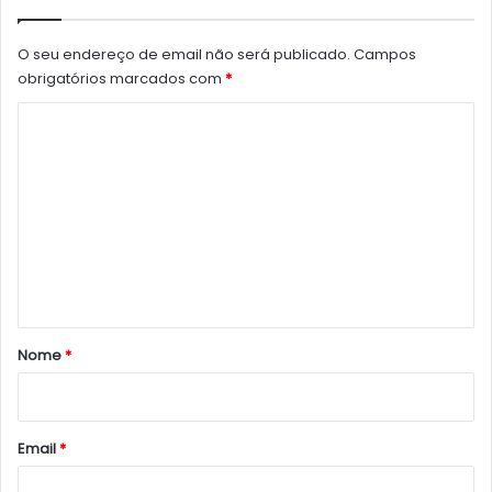
O seu endereço de email não será publicado.
Campos
obrigatórios marcados com
*
C
o
m
e
n
t
á
r
Nome
*
i
o
*
Email
*