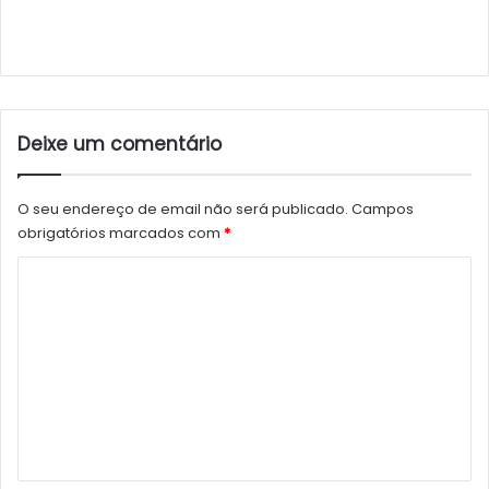
Deixe um comentário
O seu endereço de email não será publicado.
Campos
obrigatórios marcados com
*
C
o
m
e
n
t
á