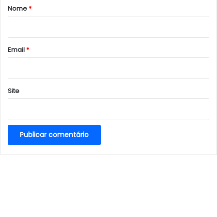
r
Nome
*
i
o
*
Email
*
Site