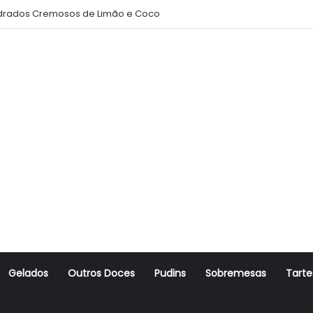
rados Cremosos de Limão e Coco
Gelados
Outros Doces
Pudins
Sobremesas
Tarte
r