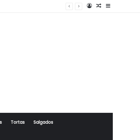
Log In
Artigo Aleatório
Sidebar
s
Tortas
Salgados