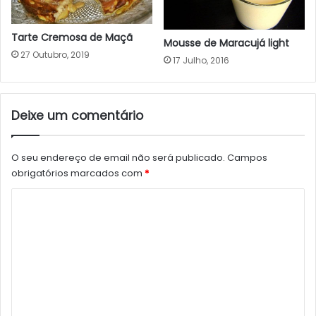
Tarte Cremosa de Maçã
Mousse de Maracujá light
27 Outubro, 2019
17 Julho, 2016
Deixe um comentário
O seu endereço de email não será publicado.
Campos
obrigatórios marcados com
*
C
o
m
e
n
t