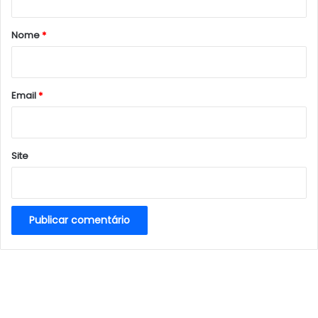
á
r
Nome
*
i
o
*
Email
*
Site