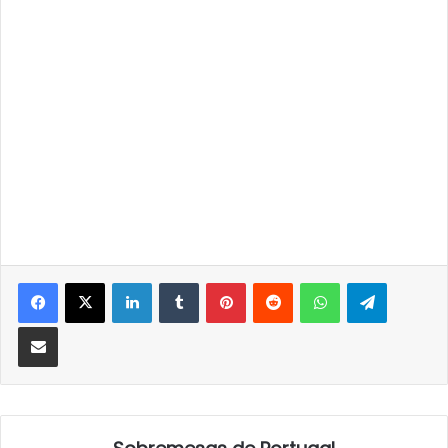
LinkedIn
Tumblr
Pinterest
Reddit
WhatsApp
Telegra
Partilhar Via Email