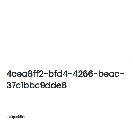
4cea8ff2-bfd4-4266-beac-
37c1bbc9dde8