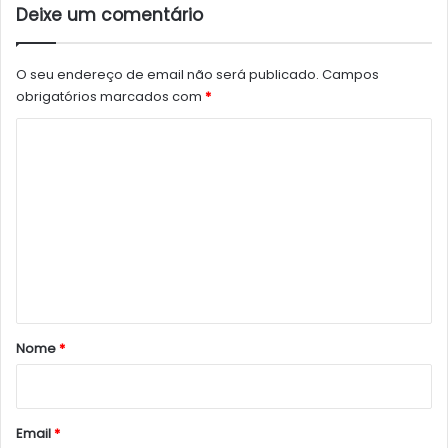
Deixe um comentário
O seu endereço de email não será publicado.
Campos
obrigatórios marcados com
*
C
o
m
e
n
t
á
r
Nome
*
i
o
*
Email
*