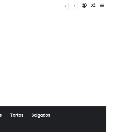
Log In
Artigo Aleatório
Sidebar
s
Tortas
Salgados