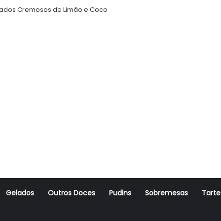
ados Cremosos de Limão e Coco
Gelados
Outros Doces
Pudins
Sobremesas
Tarte
r