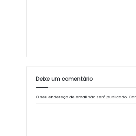
Deixe um comentário
O seu endereço de email não será publicado.
Cam
C
o
m
e