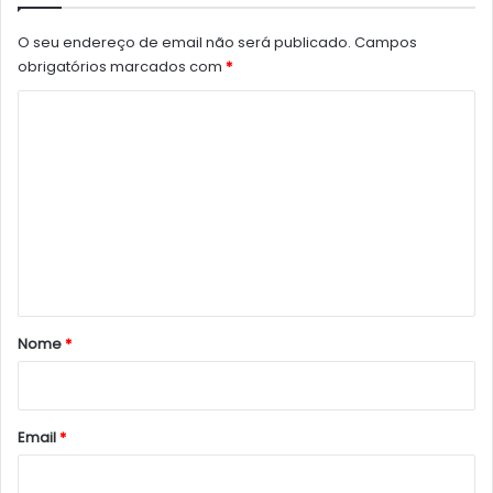
O seu endereço de email não será publicado.
Campos
obrigatórios marcados com
*
C
o
m
e
n
t
á
r
Nome
*
i
o
*
Email
*