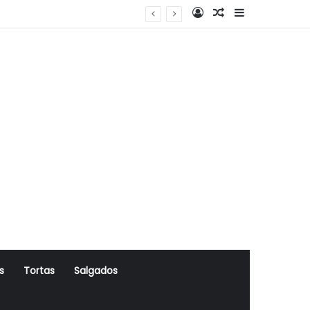
Log In
Artigo Aleatório
Sidebar
s
Tortas
Salgados