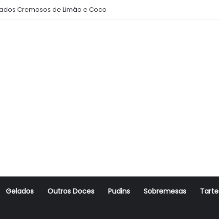
ados Cremosos de Limão e Coco
Gelados
Outros Doces
Pudins
Sobremesas
Tarte
r