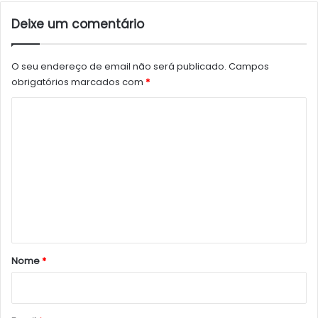
Deixe um comentário
O seu endereço de email não será publicado.
Campos
obrigatórios marcados com
*
C
o
m
e
n
t
á
r
Nome
*
i
o