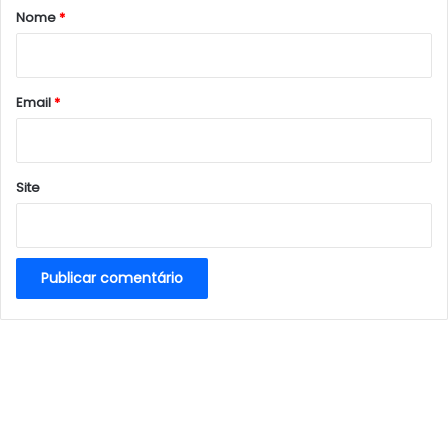
r
Nome
*
i
o
*
Email
*
Site