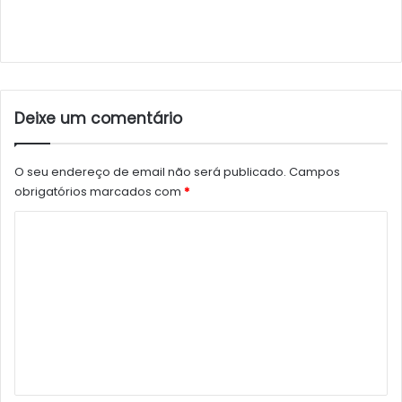
Deixe um comentário
O seu endereço de email não será publicado.
Campos
obrigatórios marcados com
*
C
o
m
e
n
t
á