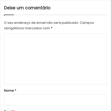
Deixe um comentário
O seu endereço de email não será publicado.
Campos
obrigatórios marcados com
*
C
o
m
e
n
t
á
r
Nome
*
i
o