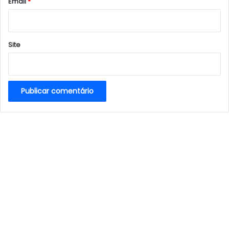
*
Email
*
Site