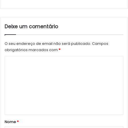
Deixe um comentário
O seu endereço de email não será publicado.
Campos
obrigatórios marcados com
*
C
o
m
e
n
t
á
r
Nome
*