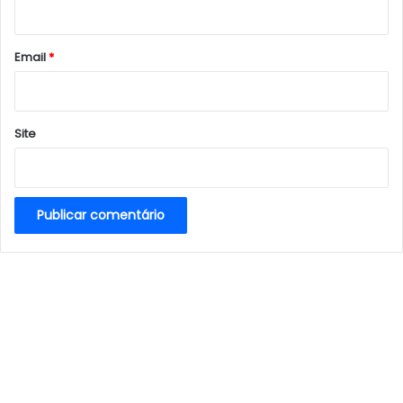
i
o
*
Email
*
Site